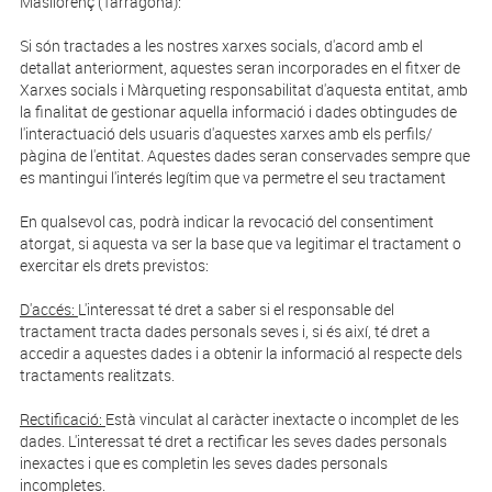
Masllorenç (Tarragona):
Si són tractades a les nostres xarxes socials, d'acord amb el
detallat anteriorment, aquestes seran incorporades en el fitxer de
Xarxes socials i Màrqueting responsabilitat d'aquesta entitat, amb
la finalitat de gestionar aquella informació i dades obtingudes de
l'interactuació dels usuaris d'aquestes xarxes amb els perfils/
pàgina de l'entitat. Aquestes dades seran conservades sempre que
es mantingui l'interés legítim que va permetre el seu tractament
En qualsevol cas, podrà indicar la revocació del consentiment
atorgat, si aquesta va ser la base que va legitimar el tractament o
exercitar els drets previstos:
D'accés:
L'interessat té dret a saber si el responsable del
tractament tracta dades personals seves i, si és així, té dret a
accedir a aquestes dades i a obtenir la informació al respecte dels
tractaments realitzats.
Rectificació:
Està vinculat al caràcter inextacte o incomplet de les
dades. L'interessat té dret a rectificar les seves dades personals
inexactes i que es completin les seves dades personals
incompletes.