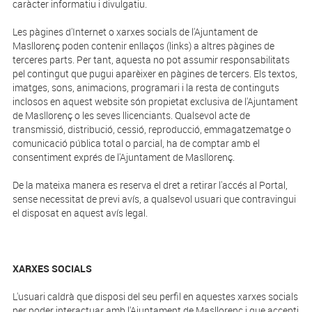
caràcter informatiu i divulgatiu.
Les pàgines d'Internet o xarxes socials de l'Ajuntament de
Masllorenç poden contenir enllaços (links) a altres pàgines de
terceres parts. Per tant, aquesta no pot assumir responsabilitats
pel contingut que pugui aparèixer en pàgines de tercers. Els textos,
imatges, sons, animacions, programari i la resta de continguts
inclosos en aquest website són propietat exclusiva de l'Ajuntament
de Masllorenç o les seves llicenciants. Qualsevol acte de
transmissió, distribució, cessió, reproducció, emmagatzematge o
comunicació pública total o parcial, ha de comptar amb el
consentiment exprés de l'Ajuntament de Masllorenç.
De la mateixa manera es reserva el dret a retirar l'accés al Portal,
sense necessitat de previ avís, a qualsevol usuari que contravingui
el disposat en aquest avís legal.
XARXES SOCIALS
L'usuari caldrà que disposi del seu perfil en aquestes xarxes socials
per poder interactuar amb l'Ajuntament de Masllorenç i que accepti