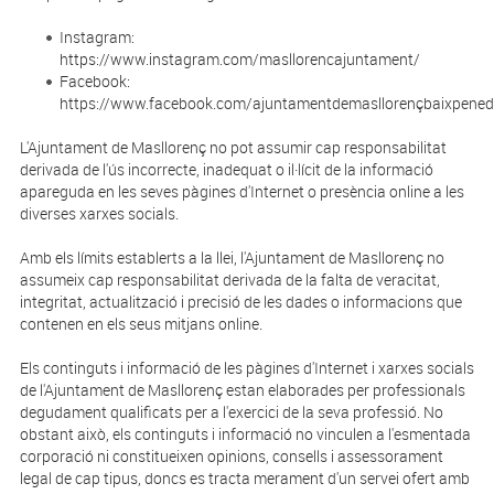
Instagram:
https://www.instagram.com/masllorencajuntament/
Facebook:
https://www.facebook.com/ajuntamentdemasllorençbaixpened
L'Ajuntament de Masllorenç no pot assumir cap responsabilitat
derivada de l'ús incorrecte, inadequat o il·lícit de la informació
apareguda en les seves pàgines d'Internet o presència online a les
diverses xarxes socials.
Amb els límits establerts a la llei, l'Ajuntament de Masllorenç no
assumeix cap responsabilitat derivada de la falta de veracitat,
integritat, actualització i precisió de les dades o informacions que
contenen en els seus mitjans online.
Els continguts i informació de les pàgines d'Internet i xarxes socials
de l'Ajuntament de Masllorenç estan elaborades per professionals
degudament qualificats per a l'exercici de la seva professió. No
obstant això, els continguts i informació no vinculen a l'esmentada
corporació ni constitueixen opinions, consells i assessorament
legal de cap tipus, doncs es tracta merament d'un servei ofert amb