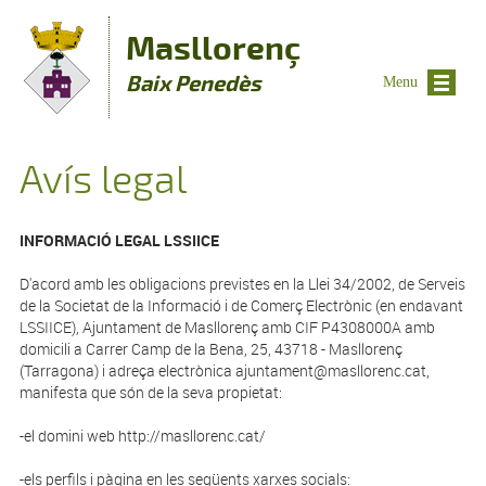
Vés al contingut
Masllorenç
Baix Penedès
Menu
Avís legal
INFORMACIÓ LEGAL LSSIICE
D'acord amb les obligacions previstes en la Llei 34/2002, de Serveis
de la Societat de la Informació i de Comerç Electrònic (en endavant
LSSIICE), Ajuntament de Masllorenç amb CIF P4308000A amb
domicili a Carrer Camp de la Bena, 25, 43718 - Masllorenç
(Tarragona) i adreça electrònica ajuntament@masllorenc.cat,
manifesta que són de la seva propietat:
-el domini web http://masllorenc.cat/
-els perfils i pàgina en les següents xarxes socials: