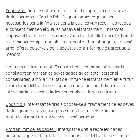
Supressió:
L'interessat té dret a obtenir la supressió de les seves
dades personals ("dret a l'oblit"), quan aquestes ja no són
necessàries per a la finalitat per a la qual es van recollir, es revoca
el consentiment en el qual es basava el tractament, l'interssat
s'oposa al tractament, les dades s'han tractat il·lícitament, s'han de
suprimir per complir una obligació legal o s'han obtingut en relació
amb l'oferta de serveis de la societat de la informació adreçada a
menors.
Limitació del tractament:
És un dret de la persona interessada
consistent en marcar les seves dades de caràcter personal
conservades, amb la finalitat de limitar-ne el tractament en el futur.
La limitació del tractament suposa que, a petició de la persona
interessada, les seves dades personals es deixen de tractar.
Oposició:
L'interessat té dret a oposar-se al tractament de les seves
dades quan es basa en alguns supòsits concrets i s'invoca un
motiu relacionat amb la seva situació personal.
Prortabilitat de les dades:
L'interssat té dret a rebre les dades
personals que ha facilitat a un responsable del tractament en un