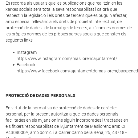
Es recorda als usuaris que les publicacions que realitzin en les
xarxes socials serà tota la seva responsabilitat i caldrà que
respectin la legislació i els drets de tercers que es puguin afectar,
amb especial rellevància els drets de propietat intel·lectual, de
protecció de dades i de la imatge de tercers, així com les normes de
les pròpies normes de les pròpies xarxes socials que consten els
següents links:
Instagram:
https://www.instagram.com/masllorencajuntament/
Facebook:
https://www.facebook.com/ajuntamentdemasllorençbaixpened
PROTECCIÓ DE DADES PERSONALS
En virtut de la normativa de protecció de dades de caràcter
personal, per la present autoritza a que les dades personals
facilitades en els mijans online siguin incorporades i tractades en
els fitxers responsabilitat de l'Ajuntament de Masllorenç amb CIF
P4308000A, amb domicili a Carrer Camp de la Bena, 25, 43718 -