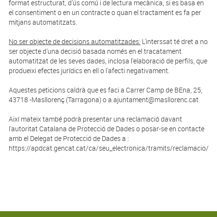
format estructurat, d'ús comú i de lectura mecànica, si es basa en
el consentiment o en un contracte o quan el tractament es fa per
mitjans automatitzats.
No ser objecte de decisions automatitzades:
L'interssat té dret a no
ser objecte d'una decisió basada només en el tracatament
automatitzat de les seves dades, inclosa l'elaboració de perfils, que
produeixi efectes jurídics en ell o l'afecti negativament.
Aquestes peticions caldrà que es faci a Carrer Camp de BEna, 25,
43718 -Masllorenç (Tarragona) o a ajuntament@masllorenc.cat
Així mateix també podrà presentar una reclamació davant
l'autoritat Catalana de Protecció de Dades o posar-se en contacte
amb el Delegat de Protecció de Dades a :
https://apdcat.gencat.cat/ca/seu_electronica/tramits/reclamacio/