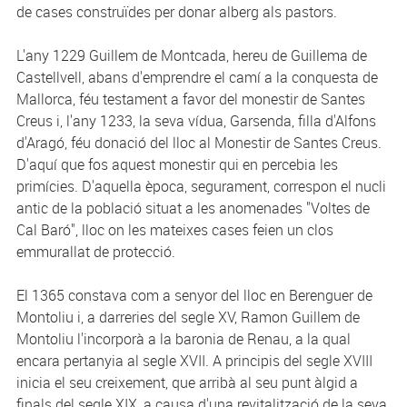
de cases construïdes per donar alberg als pastors.
L'any 1229 Guillem de Montcada, hereu de
Guillema
de
Castellvell, abans d'emprendre el camí a la conquesta de
Mallorca, féu testament a favor del monestir de Santes
Creus i, l'any 1233, la seva vídua,
Garsenda
, filla d'Alfons
d'Aragó, féu donació del lloc al Monestir de Santes Creus.
D'aquí que fos aquest monestir qui en percebia les
primícies. D'aquella època, segurament, correspon el nucli
antic de la població situat a les anomenades "Voltes de
Cal Baró", lloc on les mateixes cases feien un clos
emmurallat de protecció.
El 1365 constava com a senyor del lloc en Berenguer de
Montoliu i, a darreries del segle XV, Ramon Guillem de
Montoliu l'incorporà a la baronia de Renau, a la qual
encara pertanyia al segle XVII. A principis del segle XVIII
inicia el seu creixement, que arribà al seu punt àlgid a
finals del segle XIX, a causa d'una revitalització de la seva