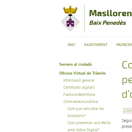
Vés al contingut
Maslloren
Baix Penedès
INICI
AJUNTAMENT
MUNICIPI
Co
Serveis al ciutadà
Oficina Virtual de Tràmits
pe
Informació general
Certificats digitals
d’
Factura electrònica
Contractació pública
Com puc consultar les
CON
licitacions?
Segui
Com presentar una oferta
prese
amb Sobre Digital?