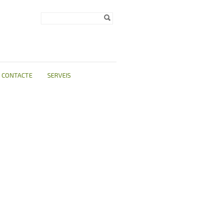
Formulari de
Cerca
cerca
CONTACTE
SERVEIS